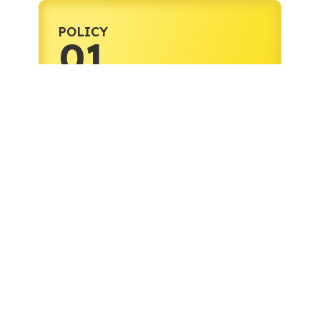
POLICY
01
給料・年金が上がる
経済を実現する！
消費と投資を拡大する積極的な経済
政策で、2035年名目GDP1000兆円を
実現し、継続的な賃上げと年金の増
額を目指し、手取りを増やすととも
に、人手不足の解消を目指します。