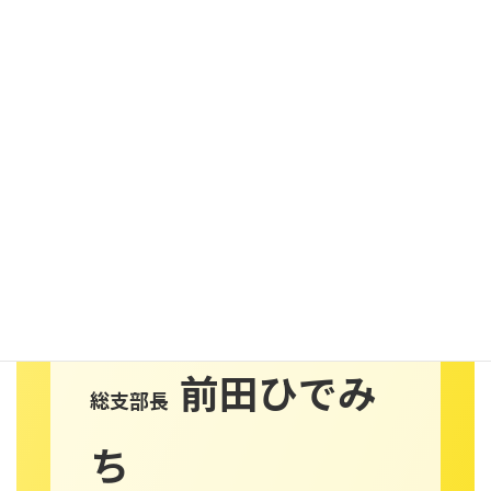
国民民主党
衆議院大阪第5区（東淀川区、
淀川区、西淀川区、此花区）
前田ひでみ
総支部長
ち